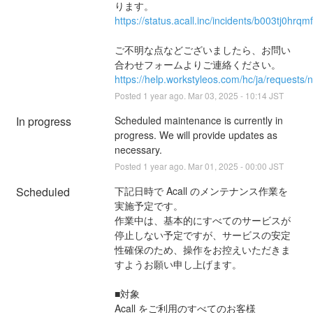
ります。
https://status.acall.inc/incidents/b003tj0hrqmf
ご不明な点などございましたら、お問い
合わせフォームよりご連絡ください。
https://help.workstyleos.com/hc/ja/requests/
Posted
1
year ago.
Mar
03
,
2025
-
10:14
JST
In progress
Scheduled maintenance is currently in 
progress. We will provide updates as 
necessary.
Posted
1
year ago.
Mar
01
,
2025
-
00:00
JST
Scheduled
下記日時で Acall のメンテナンス作業を
実施予定です。
作業中は、基本的にすべてのサービスが
停止しない予定ですが、サービスの安定
性確保のため、操作をお控えいただきま
すようお願い申し上げます。
■対象
Acall をご利用のすべてのお客様