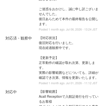
ご迷惑をおかけし、誠に申し訳ございま
せんでした。
後日あらためて本件の最終報告を公開し
ます。
Posted
1
month ago.
Jul
06
,
2026
-
13:24
JST
対応済・観察中
【対応状況】
復旧対応を行いました。
現在経過観察中です。
【更新予定】
正常動作の確認が取れ次第、更新しま
す。
実際の影響範囲などについても、詳細が
確認でき次第、情報を更新いたします。
Posted
1
month ago.
Jul
01
,
2026
-
11:12
JST
対応中
【影響範囲】
Acall Receptionで入館証発行を行ってい
るお客様