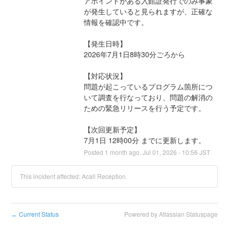
アポイントがある入館証発行でのみ事象
が発生していると見られますが、正確な
情報を確認中です。
【発生日時】
2026年7月1日8時30分ごろから
【対応状況】
問題が起こっているプログラム箇所につ
いて調査を行なっており、問題の解消の
ための緊急リリースを行う予定です。
【次回更新予定】
7月1日 12時00分 までに更新します。
Posted
1
month ago.
Jul
01
,
2026
-
10:56
JST
This incident affected: Acall Reception.
Current Status
Powered by Atlassian Statuspage
←