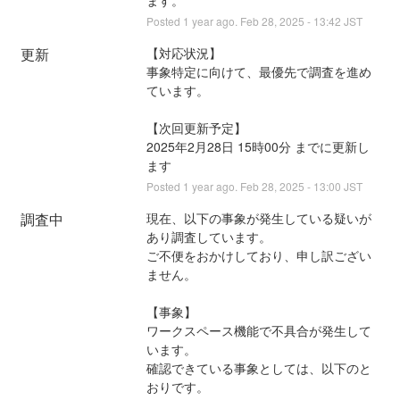
ます。
Posted
1
year ago.
Feb
28
,
2025
-
13:42
JST
更新
【対応状況】
事象特定に向けて、最優先で調査を進め
ています。
【次回更新予定】
2025年2月28日 15時00分 までに更新し
ます
Posted
1
year ago.
Feb
28
,
2025
-
13:00
JST
調査中
現在、以下の事象が発生している疑いが
あり調査しています。
ご不便をおかけしており、申し訳ござい
ません。
【事象】
ワークスペース機能で不具合が発生して
います。
確認できている事象としては、以下のと
おりです。