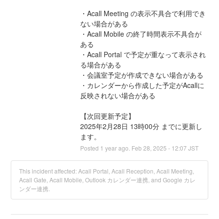
・Acall Meeting の表示不具合で利用でき
ない場合がある
・Acall Mobile の終了時間表示不具合が
ある
・Acall Portal で予定が重なって表示され
る場合がある
・会議室予定が作成できない場合がある
・カレンダーから作成した予定がAcallに
反映されない場合がある
【次回更新予定】
2025年2月28日 13時00分 までに更新し
ます。
Posted
1
year ago.
Feb
28
,
2025
-
12:07
JST
This incident affected: Acall Portal, Acall Reception, Acall Meeting,
Acall Gate, Acall Mobile, Outlook カレンダー連携, and Google カレ
ンダー連携.