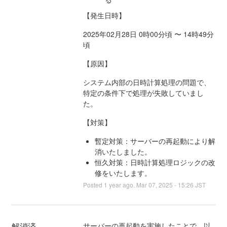
‌【発生日時】
2025年02月28日 0時00分頃 〜 14時49分
頃
‌‌【原因】
システム内部の日時計算処理の問題で、
特定の条件下で処理が失敗していまし
た。
【対策】
暫定対策：サーバーの再起動により解
消いたしました。
恒久対策：日時計算処理ロジックの改
修をいたします。
Posted
1
year ago.
Mar
07
,
2025
-
15:26
JST
解消済
サーバーの再起動を実施したことで、以