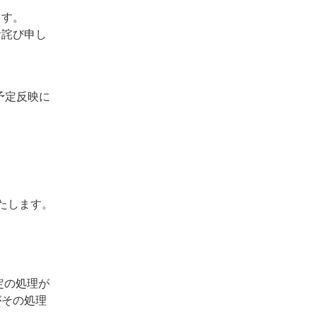
ます。
お詫び申し
への予定反映に
たします。
定の処理が
がその処理