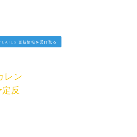
PDATES
カレン
の予定反