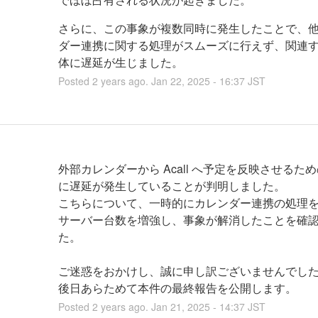
さらに、この事象が複数同時に発生したことで、
ダー連携に関する処理がスムーズに行えず、関連
体に遅延が生じました。
Posted
2
years ago.
Jan
22
,
2025
-
16:37
JST
外部カレンダーから Acall へ予定を反映させるた
に遅延が発生していることが判明しました。
こちらについて、一時的にカレンダー連携の処理
サーバー台数を増強し、事象が解消したことを確
た。
ご迷惑をおかけし、誠に申し訳ございませんでし
後日あらためて本件の最終報告を公開します。
Posted
2
years ago.
Jan
21
,
2025
-
14:37
JST