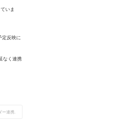
していま
への予定反映に
遅延なく連携
カレンダー連携.