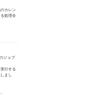
他のカレン
する処理全
めのジョブ
を実行する
認しまし
た。